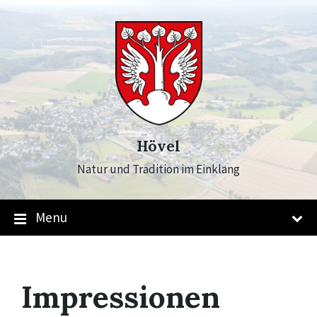
Skip
Skip
Skip
to
to
to
content
main
footer
navigation
Hövel
Natur und Tradition im Einklang
Menu
Impressionen