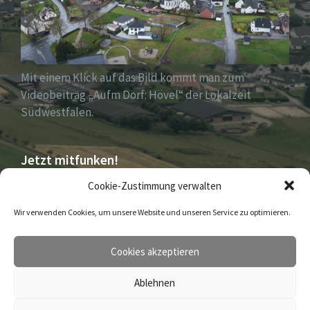
Mit einem Klick auf das Bild kommt man zum
Videobeitrag „Aufm Dorf: Hövel“ der Lokalzeit
Südwestfalen.
Jetzt mitfunken!
Cookie-Zustimmung verwalten
Bleiben Sie auch unterwegs immer auf dem
Wir verwenden Cookies, um unsere Website und unseren Service zu optimieren.
Laufenden mit DorfFunk!
Cookies akzeptieren
Jetzt laden für iOS & Android
Ablehnen
© 2026 Hövel