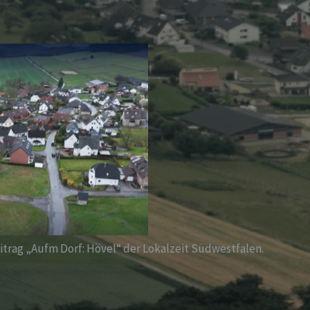
trag „Aufm Dorf: Hövel“ der Lokalzeit Südwestfalen.