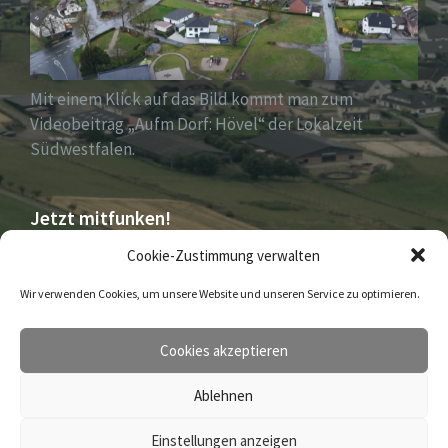
Mit einem Klick auf das Bild kommt man zum
Videobeitrag „Aufm Dorf: Hövel“ der Lokalzeit
Südwestfalen.
Jetzt mitfunken!
Cookie-Zustimmung verwalten
Bleiben Sie auch unterwegs immer auf dem
Wir verwenden Cookies, um unsere Website und unseren Service zu optimieren.
Laufenden mit DorfFunk!
Cookies akzeptieren
Jetzt laden für iOS & Android
Ablehnen
© 2026 Hövel
Einstellungen anzeigen