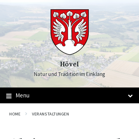
Skip
Skip
Skip
to
to
to
content
main
footer
navigation
Hövel
Natur und Tradition im Einklang
Menu
HOME
VERANSTALTUNGEN