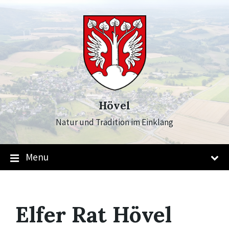
Skip
Skip
Skip
to
to
to
content
main
footer
navigation
Hövel
Natur und Tradition im Einklang
Menu
Elfer Rat Hövel